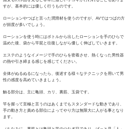
すが、基本的には優しく行うものです。
ローションやつばと言った潤滑材を使うのですが、AVではつばの方
が頻度が多いでしょう。
ローションを使う時にはボトルから出したローションを手のひらで
温めた後、袋から竿屁と往復しながら優しく伸ばしていきます。
エステのようなイメージで手のひらを密着させ、熱くなった男性器
の熱や引き締まる感じを感じてください。
全体がぬるぬるになったら、後述する様々なテクニックを用いて男
性の感度を高めていきましょう。
触る部分は、主に亀頭、カリ、裏筋、玉袋です。
竿を握って至極と言うのはあくまでもスタンダードな動きであり、
手の動き方と責める部位によってやり方は無限大に人がる事となり
ます。
（ちなみに、裏筋とは亀頭と竿のつなぎ目であり、ぱっと見「人」