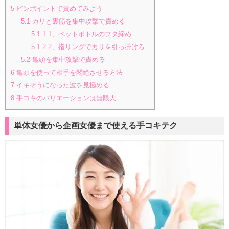
5
ピンポイントで責めてみよう
5.1
カリと裏筋を集中攻撃で責める
5.1.1
1、ペットボトルのフタ締め
5.1.2
2、指リングでカリを引っ掛けろ
5.2
亀頭を集中攻撃で責める
6
亀頭を使って相手を悶絶させる方法
7
イキそうになった波を見極める
8
手コキのバリエーションは無限大
単体女優から企画女優まで使える手コキテク